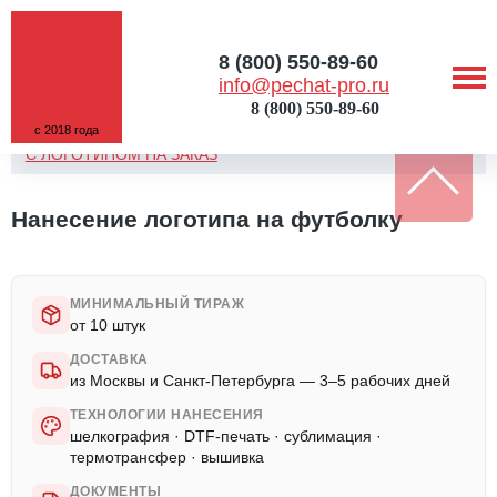
8 (800) 550-89-60
info@pechat-pro.ru
8 (800) 550-89-60
с 2018 года
ГЛАВНАЯ
/
УСЛУГИ
/
ПЕЧАТЬ НА ФУТБОЛКАХ
/
ФУТБОЛКИ
С ЛОГОТИПОМ НА ЗАКАЗ
Нанесение логотипа на футболку
МИНИМАЛЬНЫЙ ТИРАЖ
от 10 штук
ДОСТАВКА
из Москвы и Санкт-Петербурга — 3–5 рабочих дней
ТЕХНОЛОГИИ НАНЕСЕНИЯ
шелкография · DTF-печать · сублимация ·
термотрансфер · вышивка
ДОКУМЕНТЫ