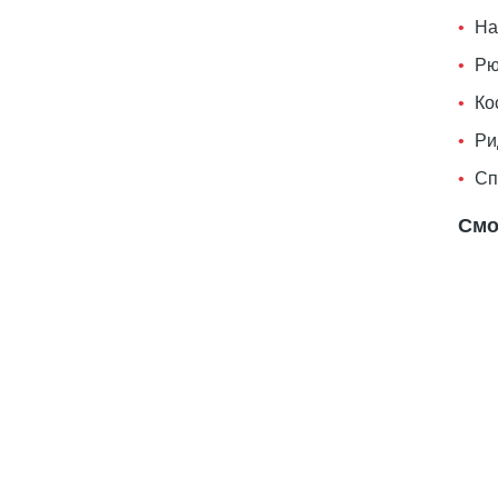
На
Рю
Ко
Ри
Сп
Смо