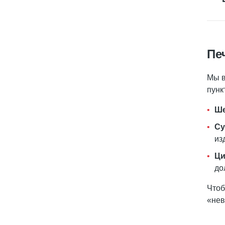
Пе
Мы в
пунк
Ше
Су
из
Ц
до
Чтоб
«нев