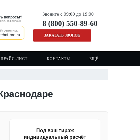
Звоните с 09:00 до 19:00
ть вопросы?
ите, мы онлайн
8 (800) 550-89-60
% ответим.
chat-pro.ru
ЗАКАЗАТЬ ЗВОНОК
ПРАЙС-ЛИСТ
КОНТАКТЫ
ЕЩЁ
Наши клиенты
Печать на сумках шопперах
Сигнальные жилеты
Отзывы о нашей компании
Печать на кружках
Сигнальная одежда
 Краснодаре
Вакансии
Печать на ткани/крое
Спецодежда
FAQ
Печать логотипа
Рабочая форма
Каски
Под ваш тираж
индивидуальный расчёт