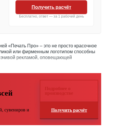
Получить расчёт
Бесплатно, ответ — за 1 рабочий день
ей «Печать Про» – это не просто красочное
ликой или фирменным логотипом способны
вязчивой рекламой, оповещающей
Подробнее о
всей
производстве
й, сувениров и
Получить расчёт