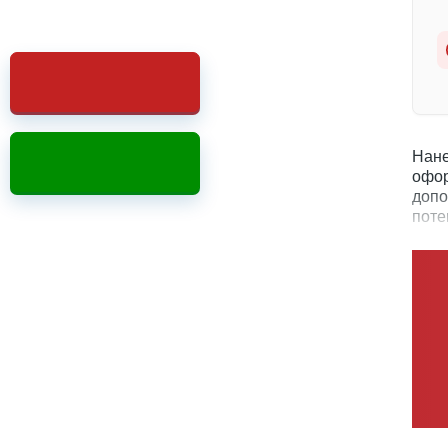
Нане
офор
допо
поте