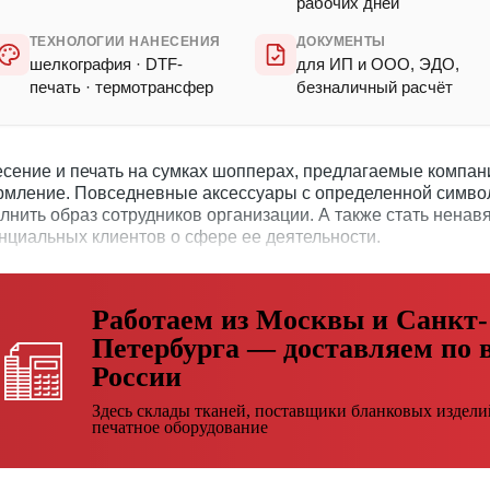
рабочих дней
ТЕХНОЛОГИИ НАНЕСЕНИЯ
ДОКУМЕНТЫ
шелкография · DTF-
для ИП и ООО, ЭДО,
печать · термотрансфер
безналичный расчёт
сение и печать на сумках шопперах, предлагаемые компани
мление. Повседневные аксессуары с определенной симво
лнить образ сотрудников организации. А также стать нена
нциальных клиентов о сфере ее деятельности.
Работаем из Москвы и Санкт-
Петербурга — доставляем по 
России
Здесь склады тканей, поставщики бланковых издели
печатное оборудование