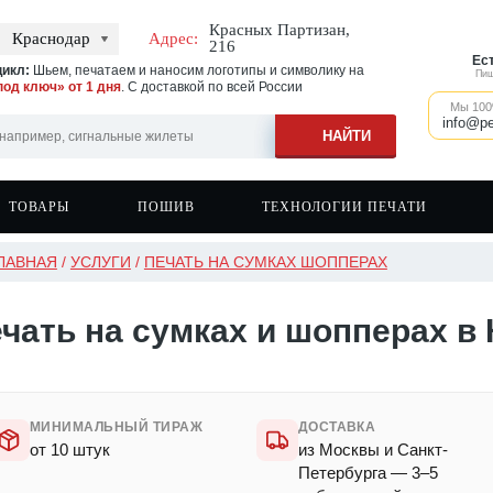
Красных Партизан,
Краснодар
Адрес:
216
Ес
икл:
Шьем, печатаем и наносим логотипы и символику на
Пиш
под ключ» от 1 дня
. С доставкой по всей России
Мы 100
info@pe
ТОВАРЫ
ПОШИВ
ТЕХНОЛОГИИ ПЕЧАТИ
ЛАВНАЯ
/
УСЛУГИ
/
ПЕЧАТЬ НА СУМКАХ ШОППЕРАХ
 на ветровках
вки
Швейное производство
Печать на сигнальных жилетах
Бейсболки
 на одежде
вки с капюшоном
Печать на спортивной одежде
Фартуки
чать на сумках и шопперах в
 на фартуках
оты
Печать на головных уборах
Кружки
 на спецодежде
ры
Печать на касках
Сумки и шоперы
ки
Наклейки
ки с капюшоном
МИНИМАЛЬНЫЙ ТИРАЖ
ДОСТАВКА
от 10 штук
из Москвы и Санкт-
Петербурга — 3–5