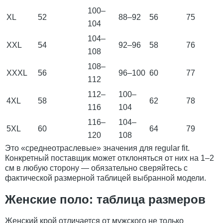
100–
XL
52
88–92
56
75
104
104–
XXL
54
92–96
58
76
108
108–
XXXL
56
96–100
60
77
112
112–
100–
4XL
58
62
78
116
104
116–
104–
5XL
60
64
79
120
108
Это «среднеотраслевые» значения для regular fit.
Конкретный поставщик может отклоняться от них на 1–2
см в любую сторону — обязательно сверяйтесь с
фактической размерной таблицей выбранной модели.
Женские поло: таблица размеров
Женский крой отличается от мужского не только