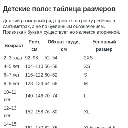
Детские поло: таблица размеров
Детский размерный ряд строится по росту ребёнка в
сантиметрах, а не по буквенным обозначениям.
Привязка к буквам существует, но является вторичной.
Рост,
Обхват груди,
Условный
Возраст
см
см
размер
2–3 года
92–98
52–54
2XS
4–5 лет
104–110
56–58
XS
6–7 лет
116–122
60–62
S
8–9 лет
128–134
64–68
M
10–11
140–146
70–74
L
лет
12–13
152–158
76–80
XL
лет
14–15
164–170
82–86
XL/взрослый S