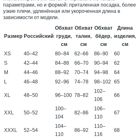
параметрами, но и формой: приталенная посадка, более
узкие плечи, удлинённая или укороченная длина в
зависимости от модели.
Обхват
Обхват
Обхват
Длина
Размер
Российский
груди,
талии,
бёдер,
изделия,
см
см
см
см
XS
40–42
80–84
62–66
86–90
60
S
42–44
84–88
66–70
90–94
62
M
44–46
88–92
70–74
94–98
64
L
46–48
92–96
74–78
98–102
65
102–
XL
48–50
96–100
78–82
66
106
100–
106–
XXL
50–52
82–86
67
104
110
104–
110–
XXXL
52–54
86–92
68
110
116