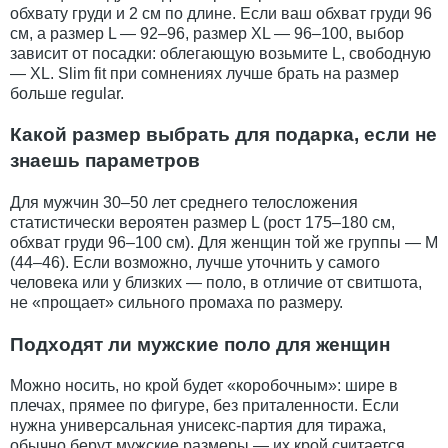
обхвату груди и 2 см по длине. Если ваш обхват груди 96
см, а размер L — 92–96, размер XL — 96–100, выбор
зависит от посадки: облегающую возьмите L, свободную
— XL. Slim fit при сомнениях лучше брать на размер
больше regular.
Какой размер выбрать для подарка, если не
знаешь параметров
Для мужчин 30–50 лет среднего телосложения
статистически вероятен размер L (рост 175–180 см,
обхват груди 96–100 см). Для женщин той же группы — M
(44–46). Если возможно, лучше уточнить у самого
человека или у близких — поло, в отличие от свитшота,
не «прощает» сильного промаха по размеру.
Подходят ли мужские поло для женщин
Можно носить, но крой будет «коробочным»: шире в
плечах, прямее по фигуре, без приталенности. Если
нужна универсальная унисекс-партия для тиража,
обычно берут мужские размеры — их крой считается