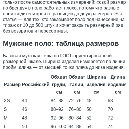
только после самостоятельных измерений: «свой размер
по бренду» в поло работает плохо, потому что разные
производители кроят с разницей до двух размеров. Эта
статья — для тех, кто заказывает поло под нанесение на
тираж от 10 до 500 штук и хочет закрыть размерный ряд
без возвратов и пересортицы.
Мужские поло: таблица размеров
Базовая мужская сетка по ГОСТ-ориентированной
размерной шкале. Ширина изделия измеряется по линии
пройм, длина — от высшей точки плеча до низа изделия.
Обхват
Обхват
Ширина
Длина
Размер
Российский
груди,
талии,
изделия,
изделия,
см
см
см
см
XS
44
84–88
72–76
48
68
S
46
88–92
76–80
50
70
M
48
92–96
80–84
52
72
L
50
96–100
84–88
54
74